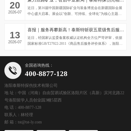
20
近日，第16届中国新疆国际矿业与装备博览会在新疆国际会展
2026-07
中心盛大启幕。展会以“创新、可持续、全球化”为核心主题，
聚焦矿业绿色转型、智能升级与...
喜报｜服务再攀新高！泰斯特斩获五星级售后服务认证
13
近日，经国家认监委备案权威认证机构全方位严苛评审，依据
2026-07
国家标准GB/T27922-2011《商品售后服务评价体系》，洛阳泰
斯特探伤技术有限公...
全国咨询热线：
400-8877-128
洛阳泰斯特探伤技术有限公司
地 址：中国（河南）自由贸易试验区洛阳片区（高新）滨河北路22
号洛阳留学人员创业园3幢5层西
电 话：400-8877-128
联系人：林经理
邮 箱：tst@tst-ly.com