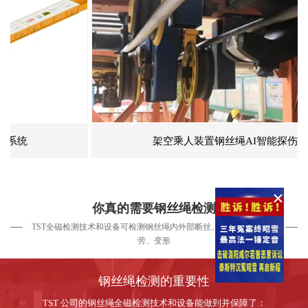
架空乘人装置钢丝绳AI智能探伤系统
高速大直径电梯钢丝绳探伤仪
便携升降机钢丝绳探伤仪
矿用隔爆型摄像仪
你真的需要钢丝绳检测
TST全磁检测技术和设备可检测钢丝绳内外部断丝、磨损、锈蚀、疲
劳、变形
×
钢丝绳检测的重要性
TST 公司的钢丝绳全磁检测技术和设备能做到并保障了：