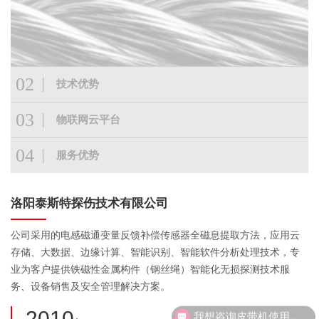
02
技术优势
03
物联网云平台
技术优势
34年研发经验和数据积累
04
服务优势
物联网云平台
TST公司从八十年代起秉承国家首批自然科学基金项目"高灵敏磁传感
大数据云平台
器"的技术精髓，创造性地提出了"全磁"检测方法。综合了计算机，通
服务优势
信、显示和控制等4C技术，以网络化通信为纽带实现系统内互联，全
洛阳泰斯特探伤技术有限公司
TST智能探测安全管理系统基于TST大数据云平台，实现对设备实时远
方位解决了在役钢丝绳的实时无损探伤问题，使用户在设备运行的同
完善的售后服务体系
程集中监控，利用TST云计算数据信息互联分析技术，打造第一物联
时随时检索钢丝绳实时探伤情况，了解和掌控钢丝绳使用安全状态。
网服务信息平台。运用大数据分析，提升设备应急能力和监管效能，
公司采用的电感磁通变量反馈补偿传感器全磁息提取方法，应用云
终身服务：每套产品，泰斯特都确保其品质，并为客户提供保姆式
彻底改变了原始的检测和记录方式。
加强故障数据统计分析和风险监测预警。
存储、大数据、边缘计算、智能识别、智能软件分析处理技术，专
的终身售后服务。并严格执行三包法；
免费培训：泰斯特每月进行范围内客户培训；
业为客户提供铁磁性金属构件（钢丝绳）智能化无损探测技术服
以旧换新服务：对于泰斯特售出的每套产品，在产品更新换代后都
务、设备销售及安全管理解决方案。
确保其能以旧换新，使客户永远使用泰斯特的技术和产品；
我想咨询皮带机使用的探伤设备。
安全集控中心
大数据云平台
互联网+
2010
重点地区：泰斯特进行月度定点巡检；